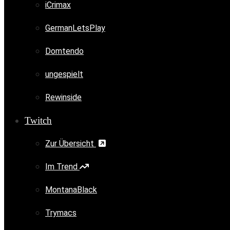
iCrimax
GermanLetsPlay
Domtendo
ungespielt
Rewinside
Twitch
Zur Übersicht
Im Trend
MontanaBlack
Trymacs