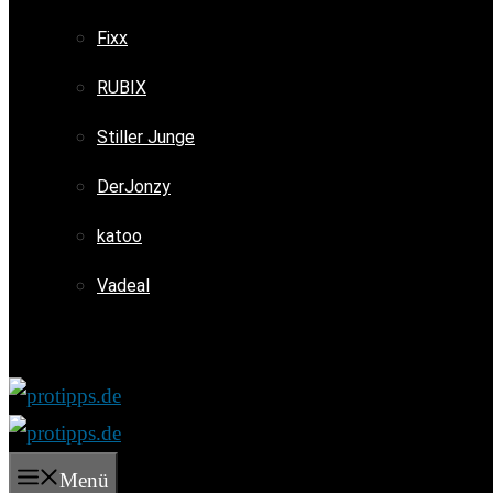
Fixx
RUBIX
Stiller Junge
DerJonzy
katoo
Vadeal
Menü