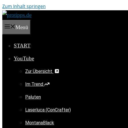
Zum Inhalt springen
Menü
START
YouTube
Zur Übersicht
Im Trend
Paluten
Laserluca (ConCrafter)
MontanaBlack