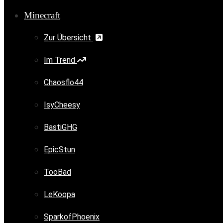
Minecraft
Zur Übersicht
Im Trend
Chaosflo44
IsyCheesy
BastiGHG
EpicStun
TooBad
LeKoopa
SparkofPhoenix