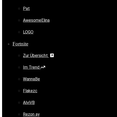
Pat
AwesomeElina
LOGO
Fortnite
Zur Übersicht
Im Trend
WannaBe
Flakezc
AlviVB
Rezon ay