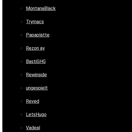
MontanaBlack
Trymacs
Papaplatte
Rezon ay
BastiGHG
Rewinside
ungespielt
Reved
LetsHugo
Vadeal